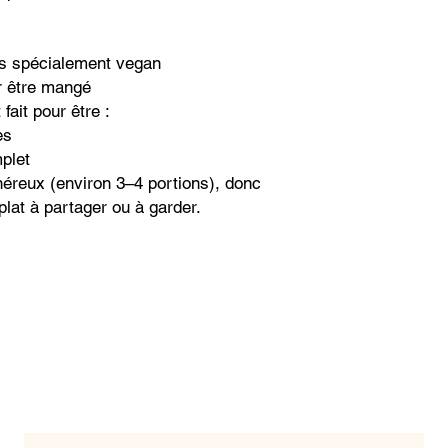
as spécialement vegan
r être mangé
fait pour être :
es
plet
néreux (environ 3–4 portions), donc
lat à partager ou à garder.