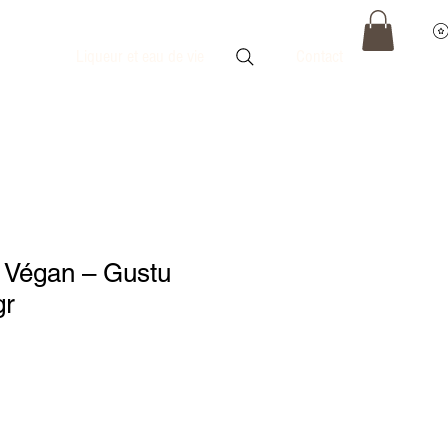
Liqueur et eau de vie
Contact
 Végan – Gustu
gr