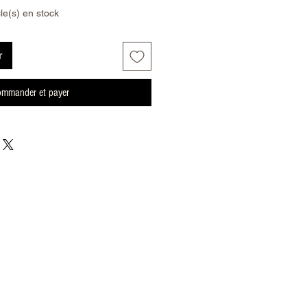
cle(s) en stock
r
mmander et payer