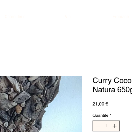
Charcuterie
Vin
Fromage
Curry Coco
Natura 650
Prix
21,00 €
Quantité
*