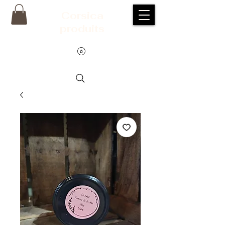
Corsic
a
produits