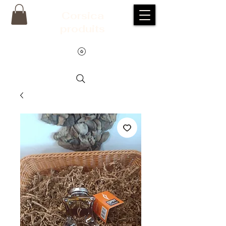
Corsic
a
produits