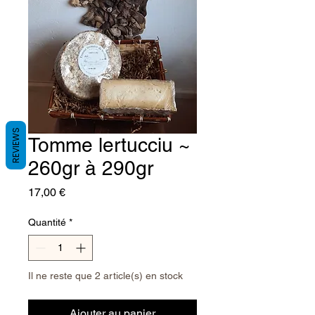
REVIEWS
Tomme lertucciu ~
260gr à 290gr
Prix
17,00 €
Quantité
*
Il ne reste que 2 article(s) en stock
Ajouter au panier