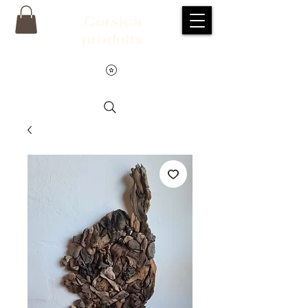
Corsic
a
produits