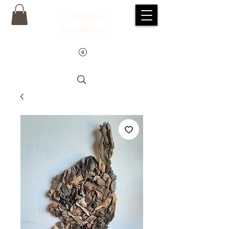
Corsic
a
produits