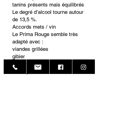
tanins présents mais équilibrés
Le degré d’alcool tourne autour
de 13,5 %.
Accords mets / vin
Le Prima Rouge semble très
adapté avec :
viandes grillées
gibier
plats mijotés corses
fromages affinés corses
Nom de famille
Prénom