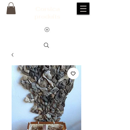
Corsic
a
produits